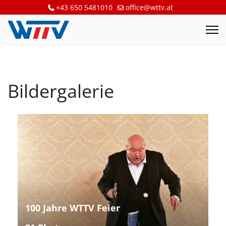
+43 650 5481010
office@wttv.at
Bildergalerie
100 Jahre WTTV Feier