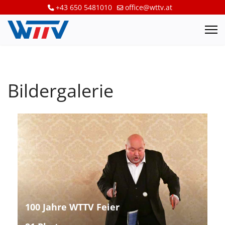
+43 650 5481010
office@wttv.at
Bildergalerie
100 Jahre WTTV Feier