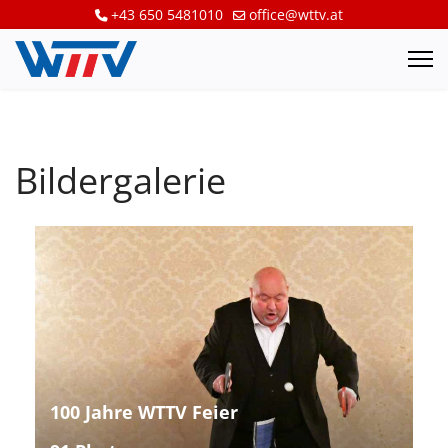
+43 650 5481010
office@wttv.at
Bildergalerie
100 Jahre WTTV Feier