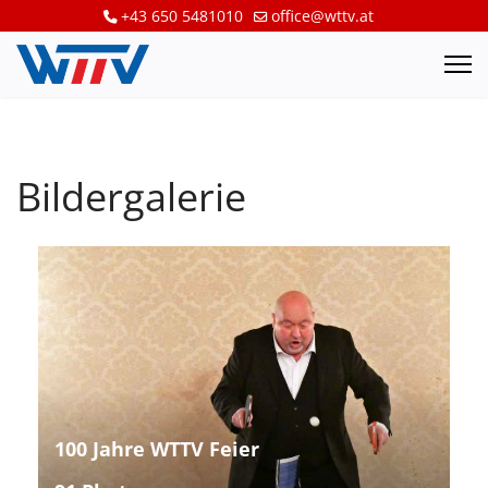
+43 650 5481010
office@wttv.at
Bildergalerie
100 Jahre WTTV Feier