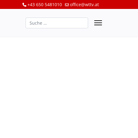
+43 650 5481010
office@wttv.at
Suchen