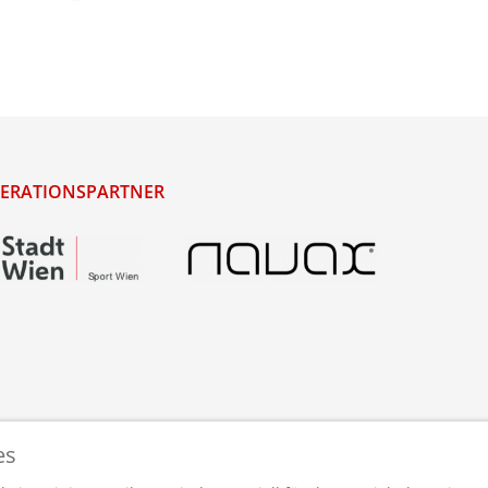
ERATIONSPARTNER
es
staltet und betreut von
webdesigns.at