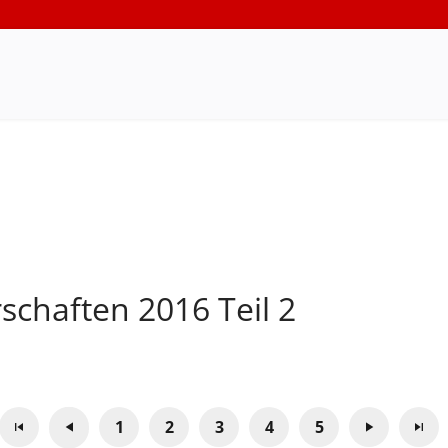
schaften 2016 Teil 2
1
2
3
4
5