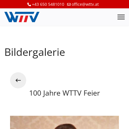
+43 650 5481010
office@wttv.at
Bildergalerie
100 Jahre WTTV Feier