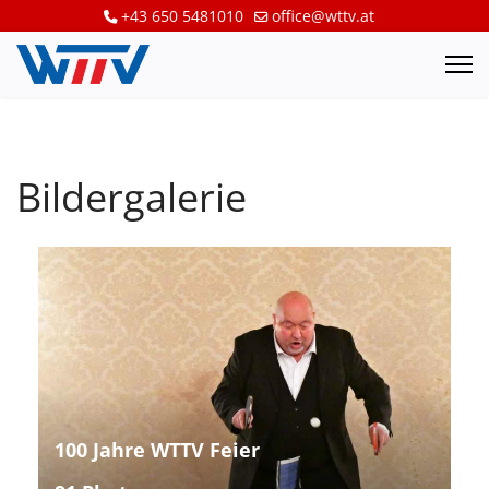
+43 650 5481010
office@wttv.at
Bildergalerie
100 Jahre WTTV Feier