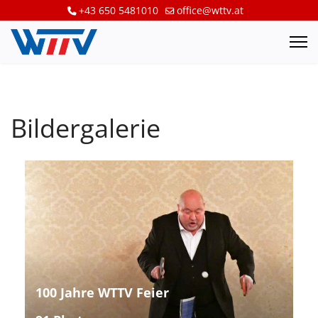
+43 650 5481010
office@wttv.at
Bildergalerie
100 Jahre WTTV Feier