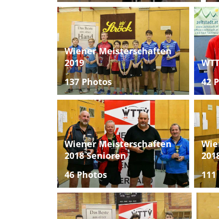
Wiener Meisterschaften
2019
WTT
137 Photos
42 
Wiener Meisterschaften
Wie
2018 Senioren
201
46 Photos
111