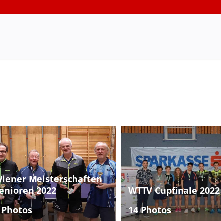
iener Meisterschaften
enioren 2022
WTTV Cupfinale 2022
 Photos
14 Photos