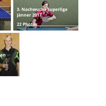
3. Nachwuchs Superliga
Jänner 2017
22 Photos
ten