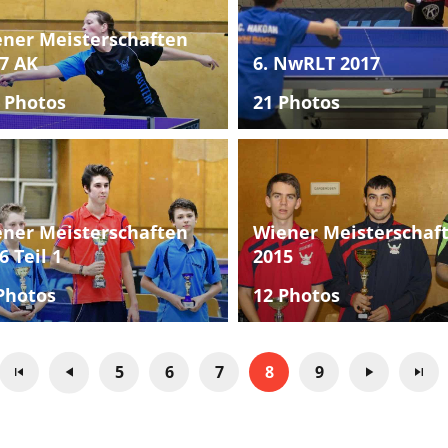
ner Meisterschaften
7 AK
6. NwRLT 2017
 Photos
21 Photos
ner Meisterschaften
Wiener Meisterschaf
6 Teil 1
2015
Photos
12 Photos
5
6
7
8
9