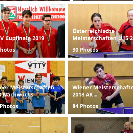
Österreichische
V Cupfinale 2019
Meisterschaften U15 2
Photos
30 Photos
ner Meisterschaften
Wiener Meisterschaft
8 Nachwuchs
2018 AK
 Photos
84 Photos