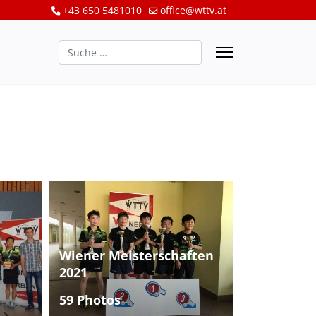
+43 650 5481010
office@wttv.at
Suchen
Wiener Meisterschaften
2021
59 Photos