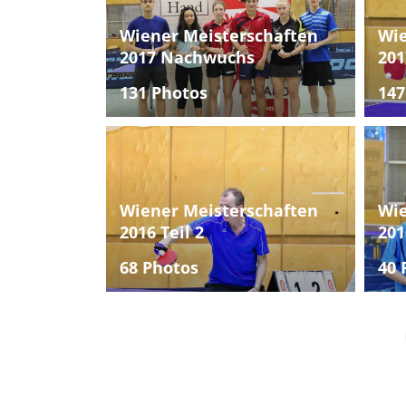
Wiener Meisterschaften
Wie
2017 Nachwuchs
201
131 Photos
147
Wiener Meisterschaften
Wie
2016 Teil 2
201
68 Photos
40 