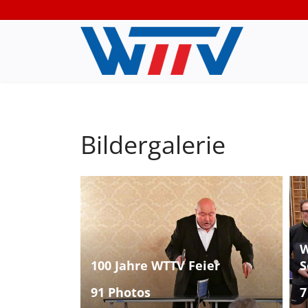
Bildergalerie
W
100 Jahre WTTV Feier
S
91 Photos
7