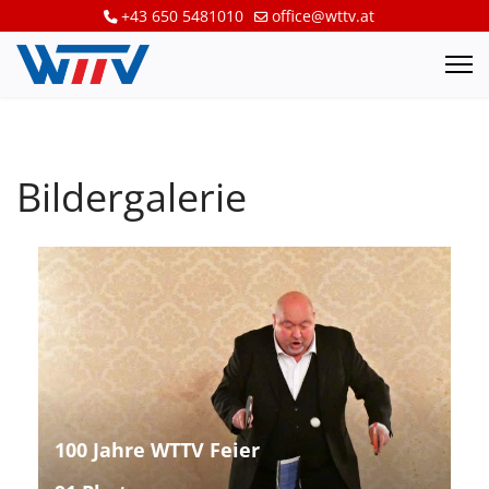
+43 650 5481010
office@wttv.at
Bildergalerie
100 Jahre WTTV Feier