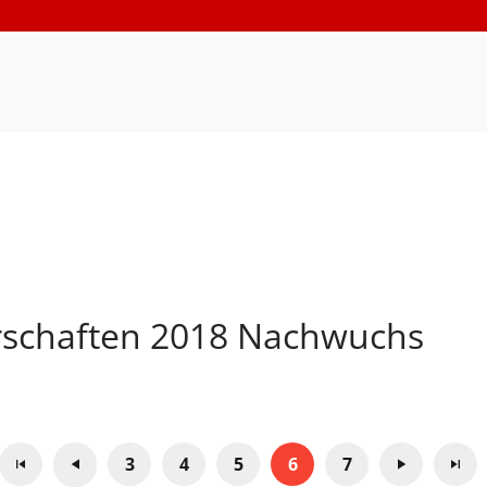
rschaften 2018 Nachwuchs
3
4
5
6
7