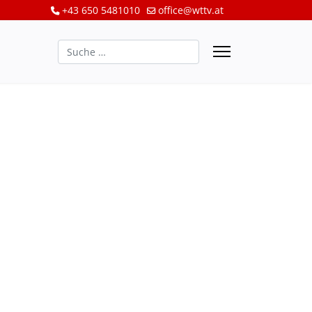
+43 650 5481010
office@wttv.at
Suchen