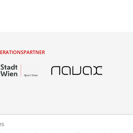
ERATIONSPARTNER
es
staltet und betreut von
webdesigns.at