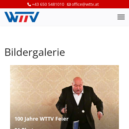
+43 650 5481010
office@wttv.at
Bildergalerie
100 Jahre WTTV Feier