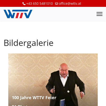
+43 650 5481010
office@wttv.at
Bildergalerie
100 Jahre WTTV Feier