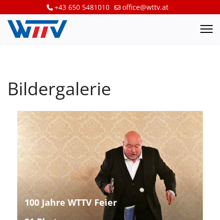
+43 650 5481010
office@wttv.at
Bildergalerie
100 Jahre WTTV Feier