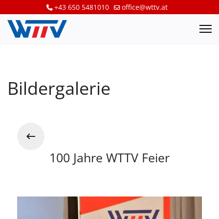
+43 650 5481010
office@wttv.at
Bildergalerie
100 Jahre WTTV Feier