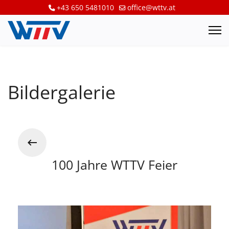
+43 650 5481010
office@wttv.at
Bildergalerie
100 Jahre WTTV Feier