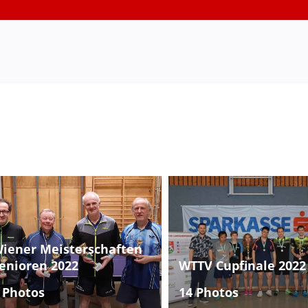
iener Meisterschaften
enioren 2022
WTTV Cupfinale 2022
 Photos
14 Photos