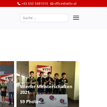
+43 650 5481010
office@wttv.at
Suchen
Wiener Meisterschaften
2021
59 Photos