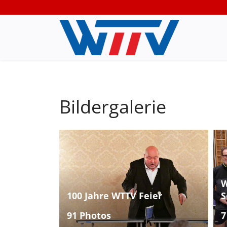
Bildergalerie
W
100 Jahre WTTV Feier
S
91 Photos
7