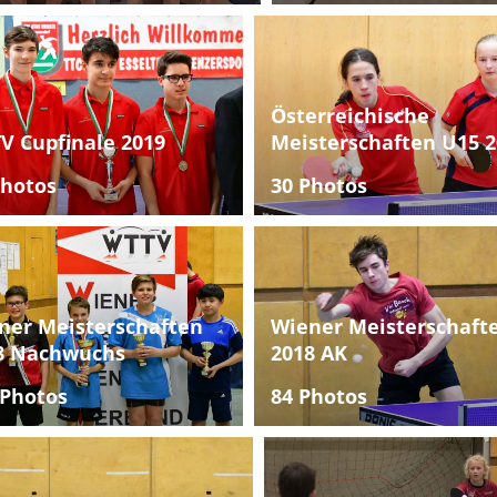
Österreichische
V Cupfinale 2019
Meisterschaften U15 2
Photos
30 Photos
ner Meisterschaften
Wiener Meisterschaft
8 Nachwuchs
2018 AK
 Photos
84 Photos