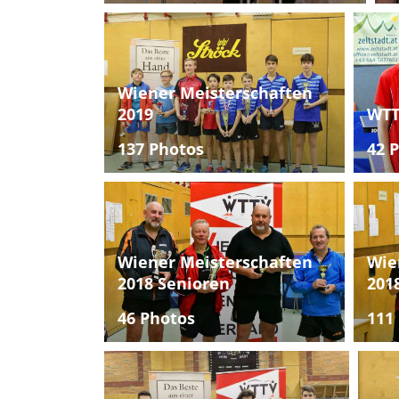
Wiener Meisterschaften
2019
WTT
137 Photos
42 
Wiener Meisterschaften
Wie
2018 Senioren
201
46 Photos
111