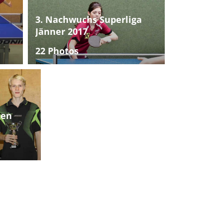
3. Nachwuchs Superliga
Jänner 2017
22 Photos
ten