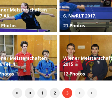
ner Meisterschaften
7 AK
6. NwRLT 2017
 Photos
21 Photos
ner Meisterschaften
Wiener Meisterschaf
6 Teil 1
2015
Photos
12 Photos
1
2
3