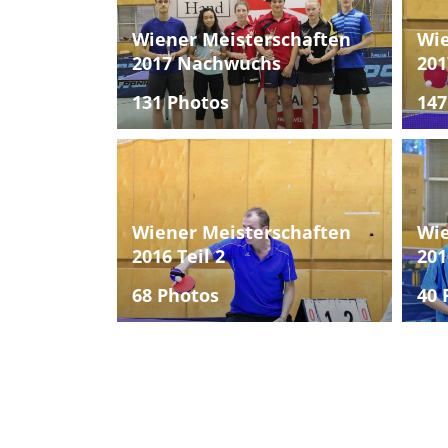
Wiener Meisterschaften
Wie
2017 Nachwuchs
201
131 Photos
147
Wiener Meisterschaften
Wie
2016 Teil 2
201
68 Photos
40 