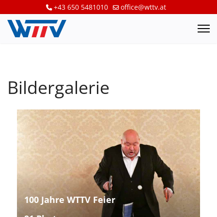
+43 650 5481010
office@wttv.at
Bildergalerie
100 Jahre WTTV Feier