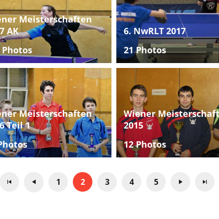
ner Meisterschaften
7 AK
6. NwRLT 2017
 Photos
21 Photos
ner Meisterschaften
Wiener Meisterschaf
6 Teil 1
2015
Photos
12 Photos
1
2
3
4
5