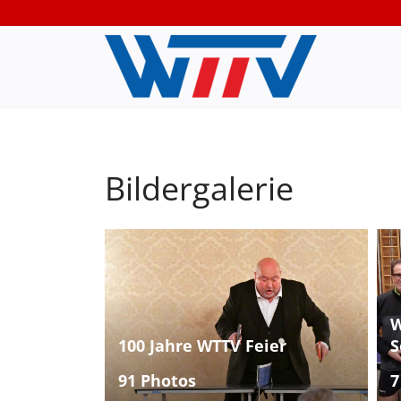
Bildergalerie
W
100 Jahre WTTV Feier
S
91 Photos
7