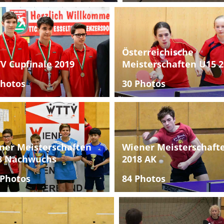
Österreichische
V Cupfinale 2019
Meisterschaften U15 2
Photos
30 Photos
ner Meisterschaften
Wiener Meisterschaft
8 Nachwuchs
2018 AK
 Photos
84 Photos