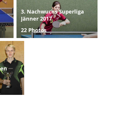
3. Nachwuchs Superliga
Jänner 2017
22 Photos
ten