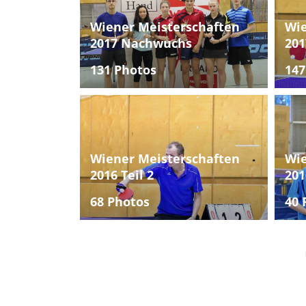
Wiener Meisterschaften
Wie
2017 Nachwuchs
201
131 Photos
147
Wiener Meisterschaften
Wie
2016 Teil 2
201
68 Photos
40 