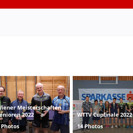
iener Meisterschaften
enioren 2022
WTTV Cupfinale 2022
 Photos
14 Photos