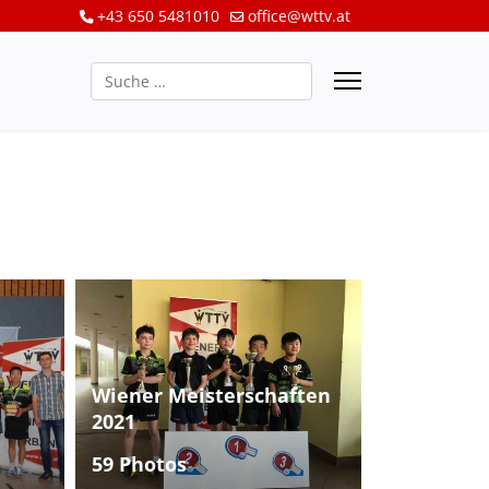
+43 650 5481010
office@wttv.at
Suchen
Wiener Meisterschaften
2021
59 Photos