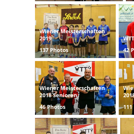
Wiener Meisterschaften
2019
WTT
137 Photos
42 
Wiener Meisterschaften
Wie
2018 Senioren
201
46 Photos
111