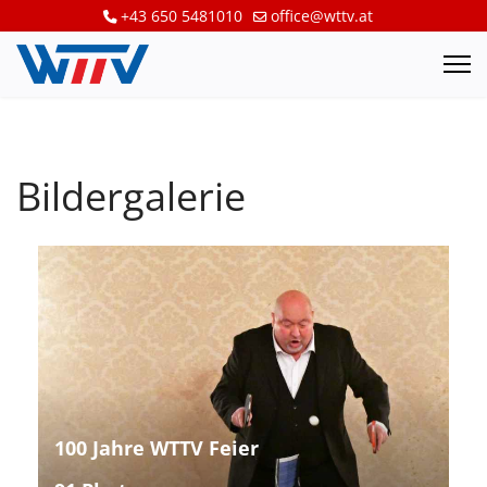
+43 650 5481010
office@wttv.at
Bildergalerie
100 Jahre WTTV Feier