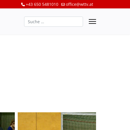
+43 650 5481010
office@wttv.at
Suchen