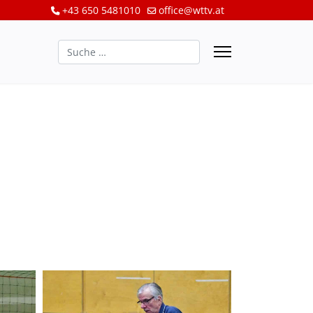
+43 650 5481010
office@wttv.at
Suchen