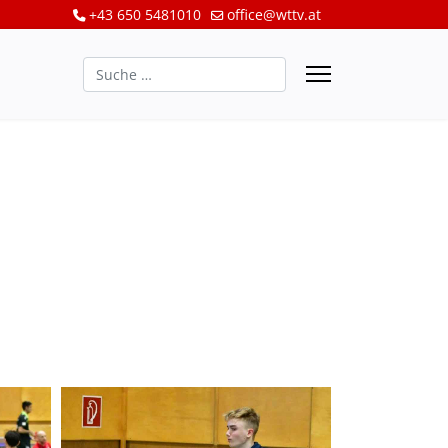
+43 650 5481010
office@wttv.at
Suchen