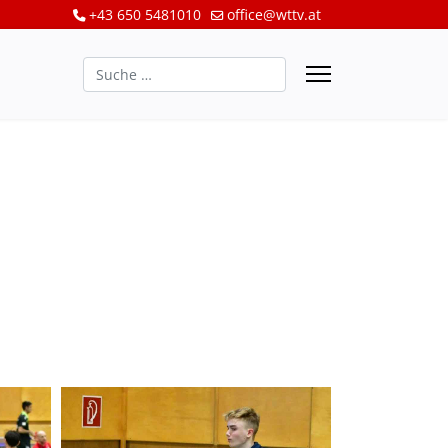
+43 650 5481010
office@wttv.at
Suchen