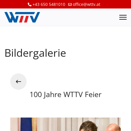
+43 650 5481010
office@wttv.at
Bildergalerie
100 Jahre WTTV Feier