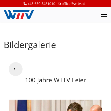
+43 650 5481010
office@wttv.at
Bildergalerie
100 Jahre WTTV Feier