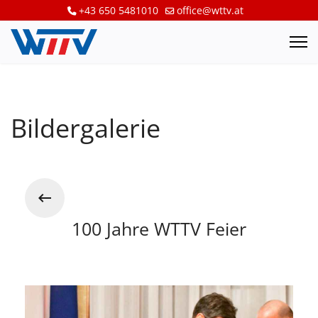
+43 650 5481010
office@wttv.at
Bildergalerie
100 Jahre WTTV Feier