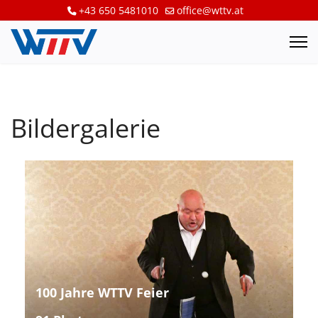
+43 650 5481010
office@wttv.at
Bildergalerie
100 Jahre WTTV Feier