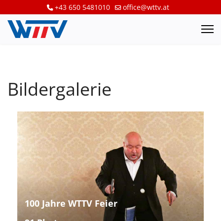
+43 650 5481010
office@wttv.at
Bildergalerie
100 Jahre WTTV Feier