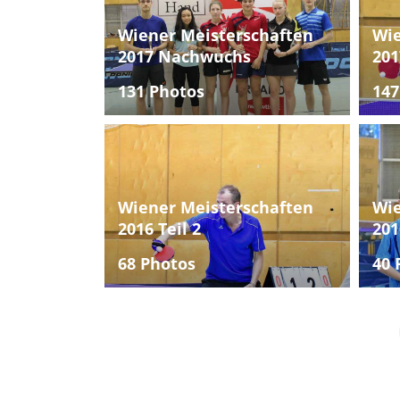
Wiener Meisterschaften
Wie
2017 Nachwuchs
201
131 Photos
147
Wiener Meisterschaften
Wie
2016 Teil 2
201
68 Photos
40 