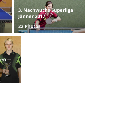
3. Nachwuchs Superliga
Jänner 2017
22 Photos
ten