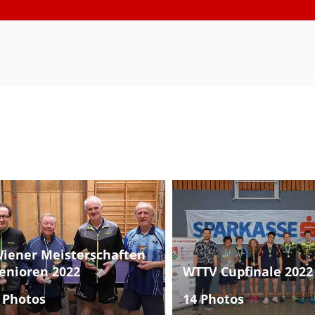
iener Meisterschaften
enioren 2022
WTTV Cupfinale 2022
 Photos
14 Photos