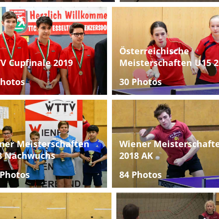
Österreichische
V Cupfinale 2019
Meisterschaften U15 2
Photos
30 Photos
ner Meisterschaften
Wiener Meisterschaft
8 Nachwuchs
2018 AK
 Photos
84 Photos