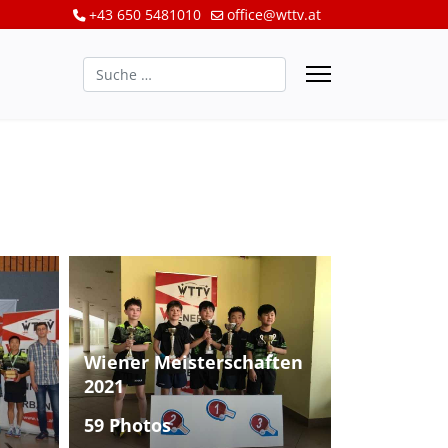
+43 650 5481010
office@wttv.at
Suchen
Wiener Meisterschaften
2021
59 Photos