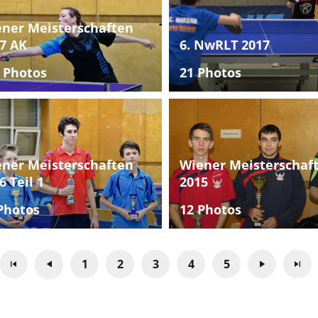
ner Meisterschaften
7 AK
6. NwRLT 2017
 Photos
21 Photos
ner Meisterschaften
Wiener Meisterschaf
6 Teil 1
2015
Photos
12 Photos
1
2
3
4
5