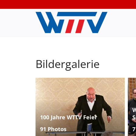
Bildergalerie
W
100 Jahre WTTV Feier
S
91 Photos
7