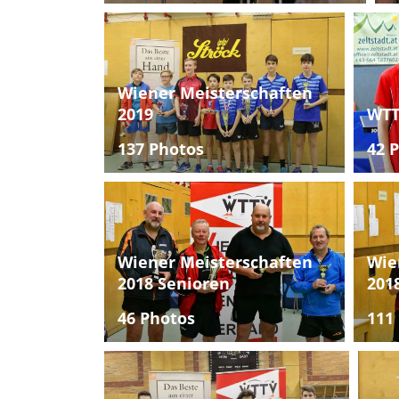
Wiener Meisterschaften
2019
WTT
137 Photos
42 
Wiener Meisterschaften
Wie
2018 Senioren
201
46 Photos
111