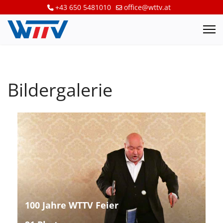
+43 650 5481010
office@wttv.at
Bildergalerie
100 Jahre WTTV Feier