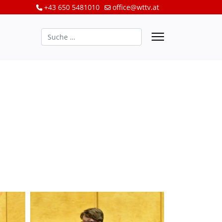
+43 650 5481010
office@wttv.at
Suchen