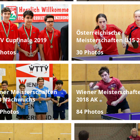
Österreichische
V Cupfinale 2019
Meisterschaften U15 2
Photos
30 Photos
ner Meisterschaften
Wiener Meisterschaft
8 Nachwuchs
2018 AK
 Photos
84 Photos