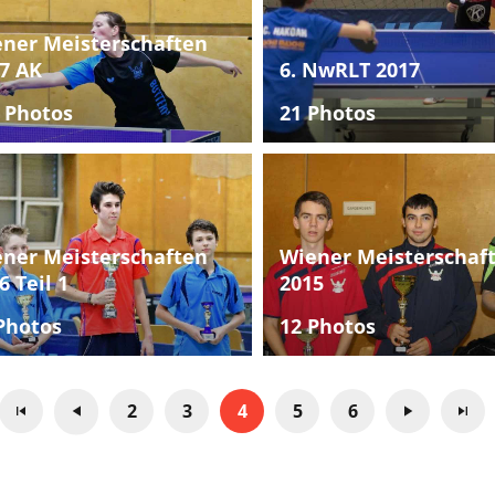
ner Meisterschaften
7 AK
6. NwRLT 2017
 Photos
21 Photos
ner Meisterschaften
Wiener Meisterschaf
6 Teil 1
2015
Photos
12 Photos
2
3
4
5
6