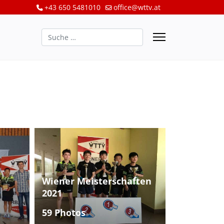
+43 650 5481010
office@wttv.at
Suchen
Wiener Meisterschaften
2021
59 Photos