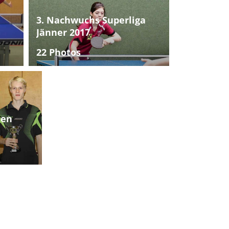
3. Nachwuchs Superliga
Jänner 2017
22 Photos
ten