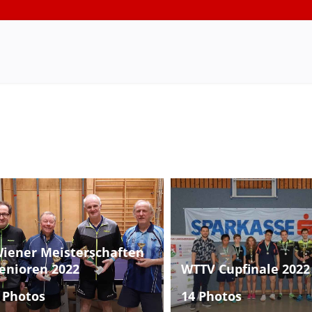
iener Meisterschaften
enioren 2022
WTTV Cupfinale 2022
 Photos
14 Photos