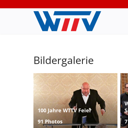
Bildergalerie
W
100 Jahre WTTV Feier
S
91 Photos
7