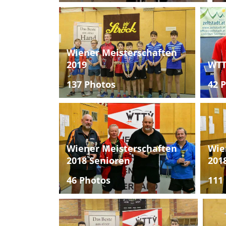
Wiener Meisterschaften
2019
WTT
137 Photos
42 
Wiener Meisterschaften
Wie
2018 Senioren
201
46 Photos
111