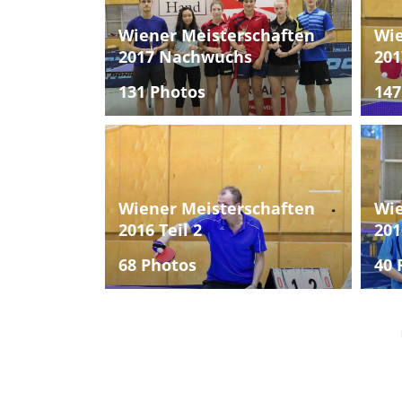
Wiener Meisterschaften
Wie
2017 Nachwuchs
201
131 Photos
147
Wiener Meisterschaften
Wie
2016 Teil 2
201
68 Photos
40 