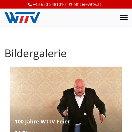
+43 650 5481010
office@wttv.at
Bildergalerie
100 Jahre WTTV Feier