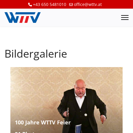
+43 650 5481010
office@wttv.at
Bildergalerie
100 Jahre WTTV Feier