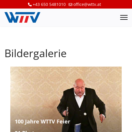
+43 650 5481010
office@wttv.at
Bildergalerie
100 Jahre WTTV Feier