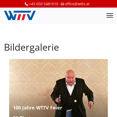
+43 650 5481010
office@wttv.at
Bildergalerie
100 Jahre WTTV Feier