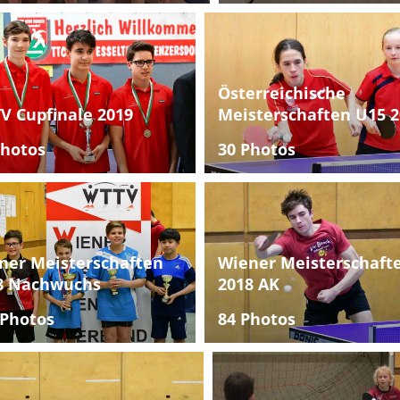
Österreichische
V Cupfinale 2019
Meisterschaften U15 2
Photos
30 Photos
ner Meisterschaften
Wiener Meisterschaft
8 Nachwuchs
2018 AK
 Photos
84 Photos