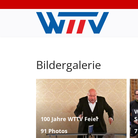
Bildergalerie
W
100 Jahre WTTV Feier
S
91 Photos
7