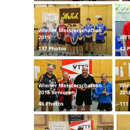
Wiener Meisterschaften
2019
WTT
137 Photos
42 
Wiener Meisterschaften
Wie
2018 Senioren
201
46 Photos
111