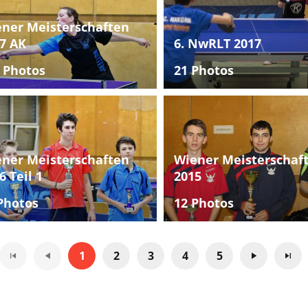
ner Meisterschaften
7 AK
6. NwRLT 2017
 Photos
21 Photos
ner Meisterschaften
Wiener Meisterschaf
6 Teil 1
2015
Photos
12 Photos
1
2
3
4
5