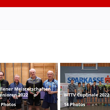
iener Meisterschaften
enioren 2022
WTTV Cupfinale 2022
 Photos
14 Photos