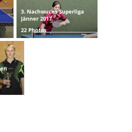
3. Nachwuchs Superliga
Jänner 2017
22 Photos
ten