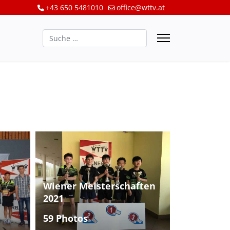
+43 650 5481010
office@wttv.at
Suchen
Wiener Meisterschaften
2021
59 Photos