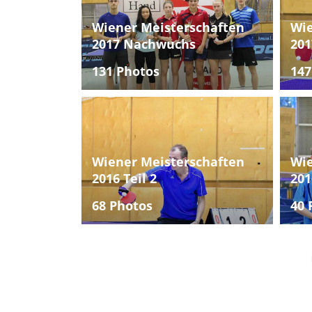
Wiener Meisterschaften
Wie
2017 Nachwuchs
201
131 Photos
147
Wiener Meisterschaften
Wie
2016 Teil 2
201
68 Photos
40 