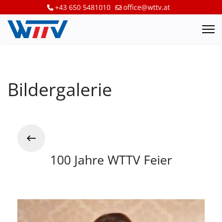
+43 650 5481010
office@wttv.at
Bildergalerie
100 Jahre WTTV Feier