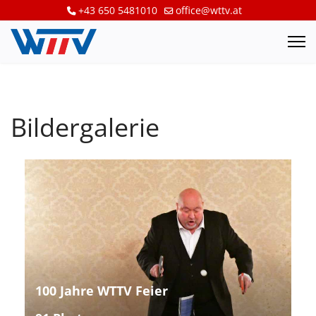
+43 650 5481010
office@wttv.at
Bildergalerie
100 Jahre WTTV Feier