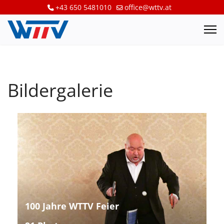
+43 650 5481010
office@wttv.at
Bildergalerie
100 Jahre WTTV Feier