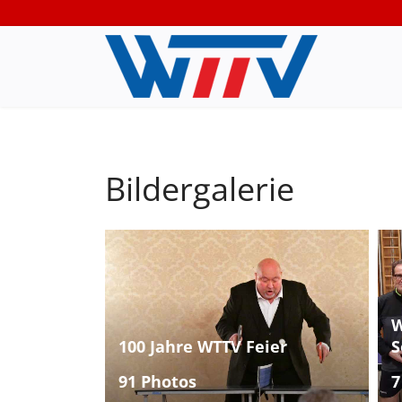
Bildergalerie
W
100 Jahre WTTV Feier
S
91 Photos
7