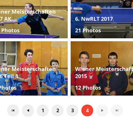
ner Meisterschaften
7 AK
6. NwRLT 2017
 Photos
21 Photos
ner Meisterschaften
Wiener Meisterschaf
6 Teil 1
2015
Photos
12 Photos
1
2
3
4