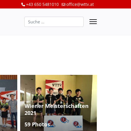
+43 650 5481010
office@wttv.at
Suchen
Wiener Meisterschaften
2021
59 Photos