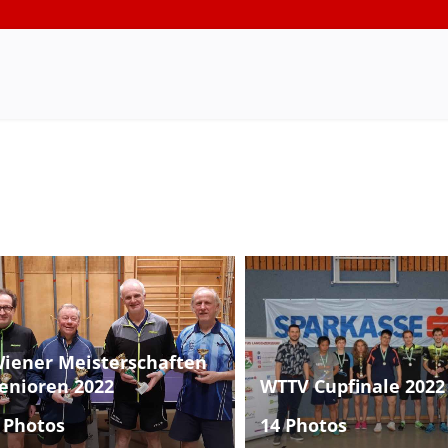
iener Meisterschaften
enioren 2022
WTTV Cupfinale 2022
 Photos
14 Photos