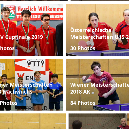
Österreichische
V Cupfinale 2019
Meisterschaften U15 2
Photos
30 Photos
ner Meisterschaften
Wiener Meisterschaft
8 Nachwuchs
2018 AK
 Photos
84 Photos