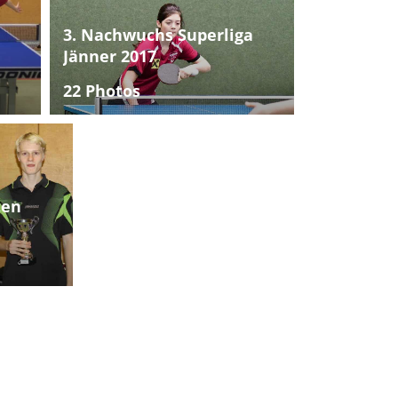
3. Nachwuchs Superliga
Jänner 2017
22 Photos
ten