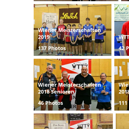
Wiener Meisterschaften
2019
WTT
137 Photos
42 
Wiener Meisterschaften
Wie
2018 Senioren
201
46 Photos
111