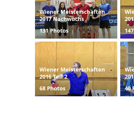
Wiener Meisterschaften
Wie
2017 Nachwuchs
201
131 Photos
147
Wiener Meisterschaften
Wie
2016 Teil 2
201
68 Photos
40 