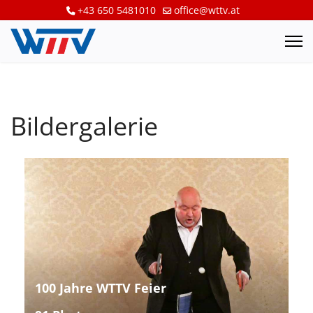
+43 650 5481010
office@wttv.at
Bildergalerie
100 Jahre WTTV Feier