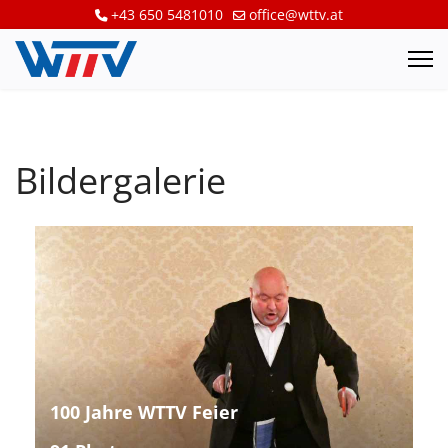
+43 650 5481010
office@wttv.at
Bildergalerie
100 Jahre WTTV Feier