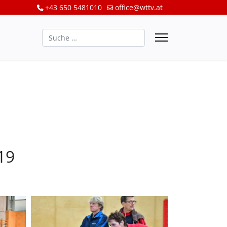
+43 650 5481010
office@wttv.at
Suchen
19