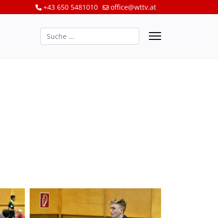
+43 650 5481010
office@wttv.at
Suchen