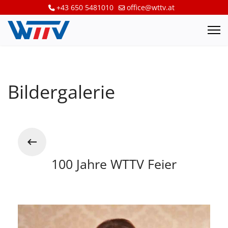
+43 650 5481010
office@wttv.at
Bildergalerie
100 Jahre WTTV Feier