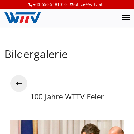
+43 650 5481010
office@wttv.at
Bildergalerie
100 Jahre WTTV Feier