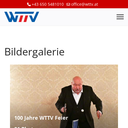
+43 650 5481010
office@wttv.at
Bildergalerie
100 Jahre WTTV Feier