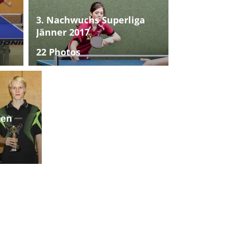
3. Nachwuchs Superliga
Jänner 2017
22 Photos
ten