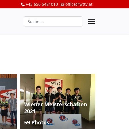
+43 650 5481010
office@wttv.at
Suchen
Wiener Meisterschaften
2021
59 Photos