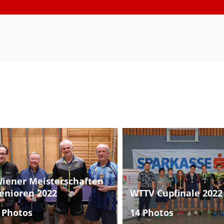
iener Meisterschaften
enioren 2022
WTTV Cupfinale 2022
 Photos
14 Photos