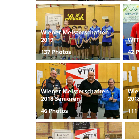
Wiener Meisterschaften
2019
WTT
137 Photos
42 
Wiener Meisterschaften
Wie
2018 Senioren
201
46 Photos
111