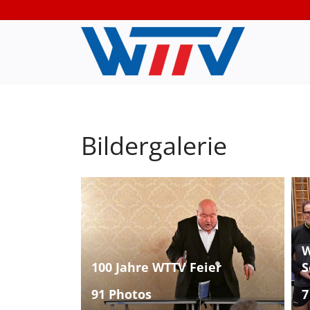
Bildergalerie
W
100 Jahre WTTV Feier
S
91 Photos
7