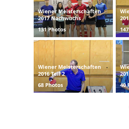
Wiener Meisterschaften
Wie
2017 Nachwuchs
201
131 Photos
147
Wiener Meisterschaften
Wie
2016 Teil 2
201
68 Photos
40 