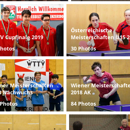
Österreichische
V Cupfinale 2019
Meisterschaften U15 2
Photos
30 Photos
ner Meisterschaften
Wiener Meisterschaft
8 Nachwuchs
2018 AK
 Photos
84 Photos